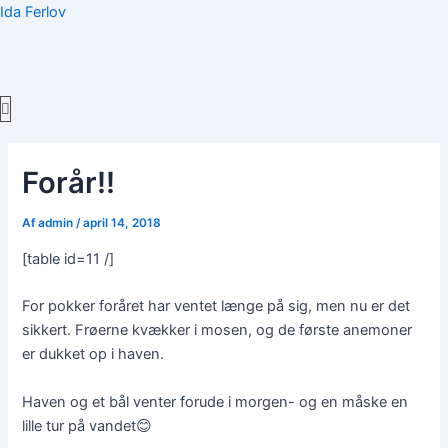
Gå
Ida Ferlov
til
indholdet
Menu
Forår!!
Af
admin
/
april 14, 2018
[table id=11 /]
For pokker foråret har ventet længe på sig, men nu er det
sikkert. Frøerne kvækker i mosen, og de første anemoner
er dukket op i haven.
Haven og et bål venter forude i morgen- og en måske en
lille tur på vandet😊