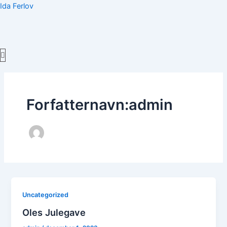
Gå
Ida Ferlov
til
indholdet
Menu
Forfatternavn:admin
Uncategorized
Oles Julegave