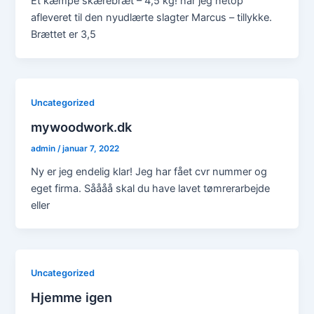
Et kæmpe skærebræt – 4,5 kg! har jeg netop
afleveret til den nyudlærte slagter Marcus – tillykke.
Brættet er 3,5
Uncategorized
mywoodwork.dk
admin
/
januar 7, 2022
Ny er jeg endelig klar! Jeg har fået cvr nummer og
eget firma. Såååå skal du have lavet tømrerarbejde
eller
Uncategorized
Hjemme igen