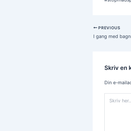
PREVIOUS
I gang med bagn
Skriv en
Din e-mailad
Skriv
her..