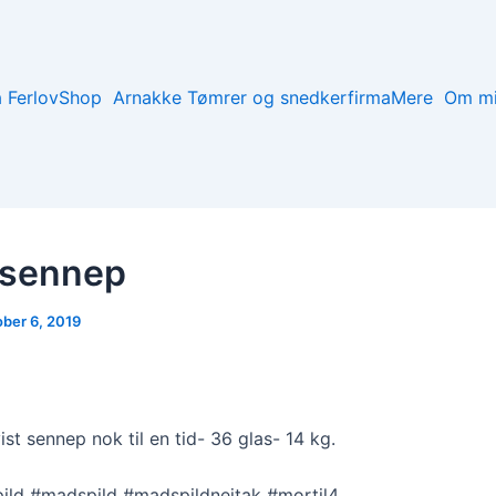
a Ferlov
Shop
Arnakke Tømrer og snedkerfirma
Mere
Om m
 sennep
ober 6, 2019
ist sennep nok til en tid- 36 glas- 14 kg.
ld #madspild #madspildnejtak #mortil4