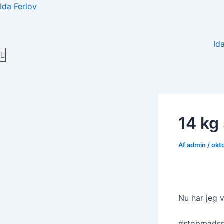
Gå
Ida Ferlov
til
indholdet
Id
14 kg
Af
admin
/
okt
Nu har jeg v
#stopmadspi