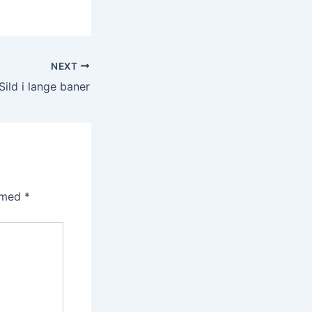
NEXT
Sild i lange baner
t med
*